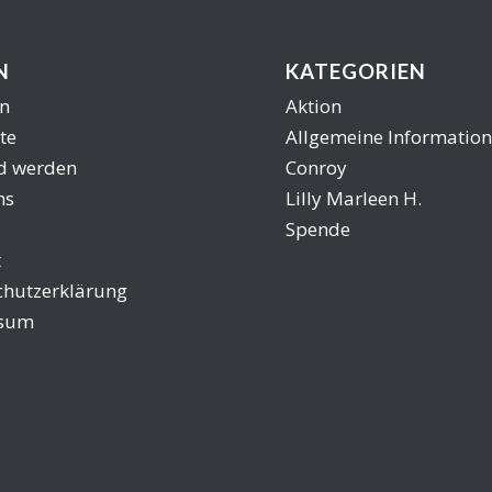
N
KATEGORIEN
n
Aktion
te
Allgemeine Informatio
ed werden
Conroy
ns
Lilly Marleen H.
Spende
t
chutzerklärung
ssum