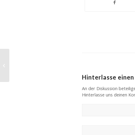
Traber-Herz e.V. hat die Marke von
50 Mitgliedern erreicht
Hinterlasse eine
An der Diskussion beteilig
Hinterlasse uns deinen K