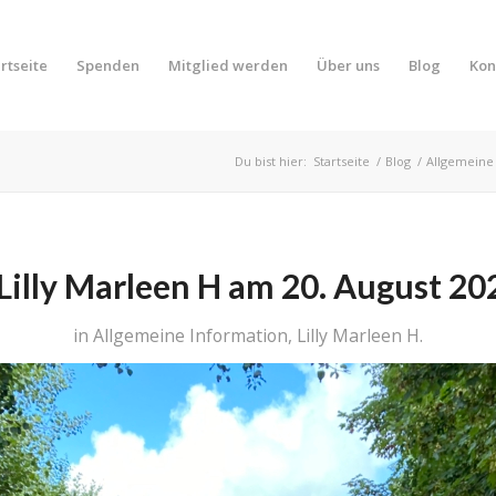
rtseite
Spenden
Mitglied werden
Über uns
Blog
Kon
Du bist hier:
Startseite
/
Blog
/
Allgemeine
Lilly Marleen H am 20. August 2
in
Allgemeine Information
,
Lilly Marleen H.