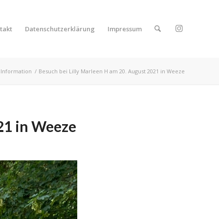
takt
Datenschutzerklärung
Impressum
 Information
/
Besuch bei Lilly Marleen H am 20. August 2021 in Weeze
021 in Weeze