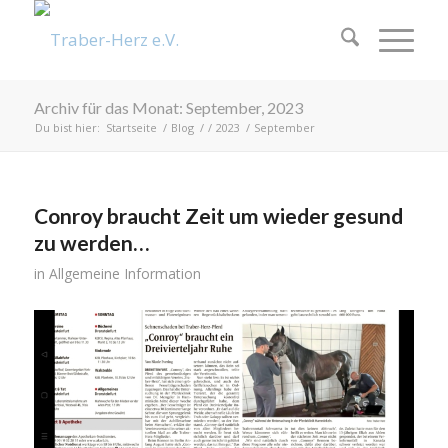
Archiv für das Monat: September, 2023
Du bist hier:
Startseite
/
Blog
/
/
2023
/
September
Conroy braucht Zeit um wieder gesund
zu werden…
in
Allgemeine Information