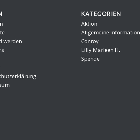
N
KATEGORIEN
n
Aktion
te
Allgemeine Informatio
ed werden
Conroy
ns
Lilly Marleen H.
Spende
t
chutzerklärung
ssum