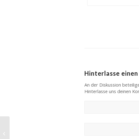
Hinterlasse eine
An der Diskussion beteilig
Hinterlasse uns deinen K
Einschätzung von Tim Schwarma
zum Start von Conroy SE am