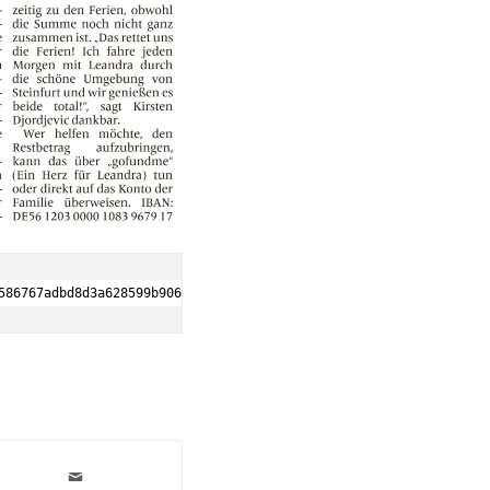
586767adbd8d3a628599b90624e93&vl_platform=ios&vl_app_id=de.wn.ep