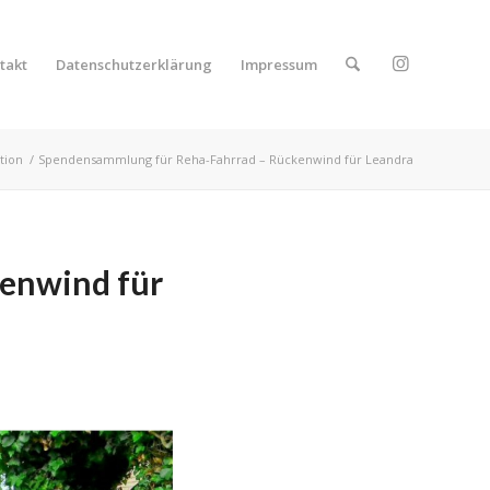
takt
Datenschutzerklärung
Impressum
tion
/
Spendensammlung für Reha-Fahrrad – Rückenwind für Leandra
enwind für