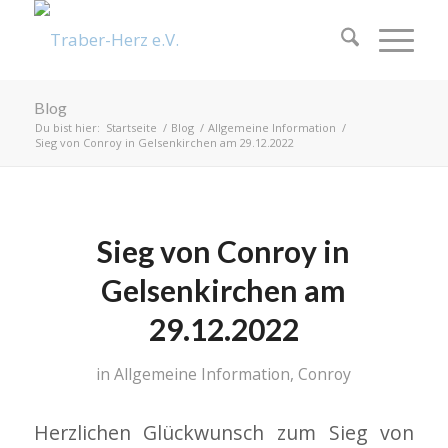
Blog
Du bist hier:
Startseite
/
Blog
/
Allgemeine Information
/
Sieg von Conroy in Gelsenkirchen am 29.12.2022
Sieg von Conroy in
Gelsenkirchen am
29.12.2022
in
Allgemeine Information
,
Conroy
Herzlichen Glückwunsch zum Sieg von